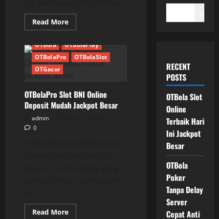
ini, permainan slot online...
Search
Read
Read More
more
about
OTBola
OTBola
OTBolaPlay
Slot
BCA
OTBolaPro
OTBolaSlot
Online
RECENT
Terbaik
OTGacor
Dengan
POSTS
Winrate
Tinggi
OTBolaPro Slot BNI Online
OTBola Slot
Deposit Mudah Jackpot Besar
Online
admin
March 6, 2026
Terbaik Hari
0
Ini Jackpot
OTBolaPro Slot BNI Online
Besar
Deposit Mudah Jackpot
OTBola
Besar – Di era digital yang
Poker
semakin maju, permainan
Tanpa Delay
slot...
Server
Read
Read More
Cepat Anti
more