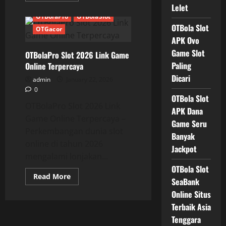
OTBola
OTBolaPlay
about
Lelet
OTBolaPro
OTBolaPro
OTBolaSlot
Slot
OTBola Slot
BNI
OTGacor
Online
APK Ovo
Deposit
Mudah
Game Slot
OTBolaPro Slot 2026 Link Game
Jackpot
Besar
Paling
Online Terpercaya
Dicari
admin
January 22, 2026
0
OTBola Slot
OTBolaPro Slot 2026 Link
APK Dana
Game Online Terpercaya –
Game Seru
Perkembangan dunia slot
Banyak
online di tahun 2026
Jackpot
mengalami lonjakan...
OTBola Slot
Read
Read More
SeaBank
more
about
Online Situs
OTBolaPro
Slot
Terbaik Asia
2026
Link
Tenggara
Game