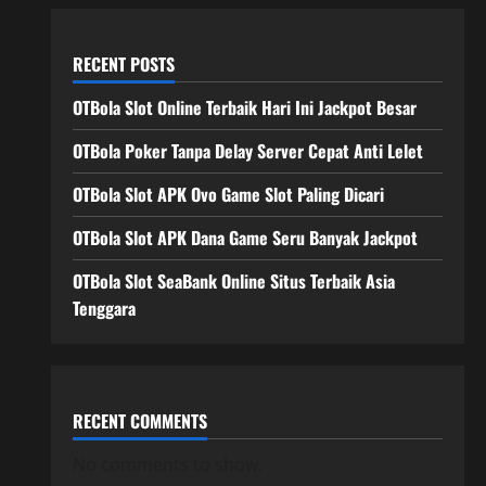
RECENT POSTS
OTBola Slot Online Terbaik Hari Ini Jackpot Besar
OTBola Poker Tanpa Delay Server Cepat Anti Lelet
OTBola Slot APK Ovo Game Slot Paling Dicari
OTBola Slot APK Dana Game Seru Banyak Jackpot
OTBola Slot SeaBank Online Situs Terbaik Asia
Tenggara
RECENT COMMENTS
No comments to show.