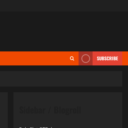
SUBSCRIBE
Sidebar / Blogroll