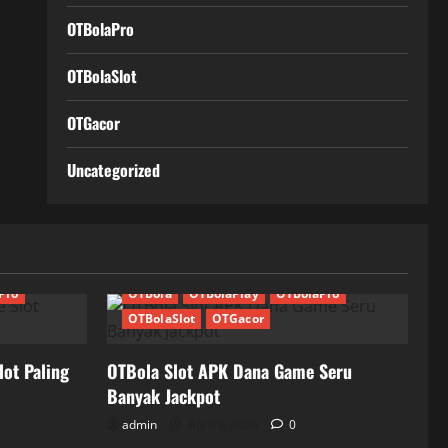
OTBolaPro
OTBolaSlot
OTGacor
Uncategorized
Pro
OTBola
OTBolaPlay
OTBolaPro
OTBolaSlot
OTGacor
ot Paling
OTBola Slot APK Dana Game Seru
Banyak Jackpot
admin
April 3, 2026
0