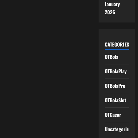
January
2026
CATEGORIES
OTBola
OTBolaPlay
OTBolaPro
OTBolaSlot
OTGacor
Uncategorized