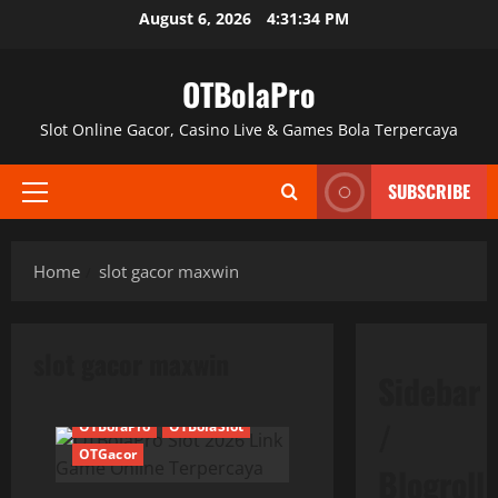
Skip
August 6, 2026
4:31:34 PM
to
content
OTBolaPro
Slot Online Gacor, Casino Live & Games Bola Terpercaya
SUBSCRIBE
Primary
Menu
Home
slot gacor maxwin
slot gacor maxwin
Sidebar
OTBola
OTBolaPlay
/
OTBolaPro
OTBolaSlot
OTGacor
Blogroll