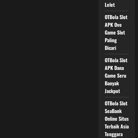
Lelet
OTBola Slot
APK Ovo
Game Slot
Paling
Dicari
OTBola Slot
APK Dana
Game Seru
Banyak
Jackpot
OTBola Slot
SeaBank
Online Situs
Terbaik Asia
Tenggara